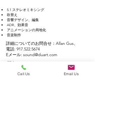
5.1 ステレオミキシング
吹替え
音響デザイン、編集
ADR、効果音
アニメーションの局地化
音楽制作
詳細についてのお問合せ：Allan Gus、
電話:
917.522.5674
Eメール:
sound@duart.com
お問合せ：
Call Us
Email Us
245 W 55th St,
New York, N.Y. 10019
212.757.4580
お問合せページへ
DuArt Media Services Copyright © 2020